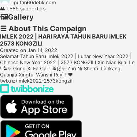
liputan60detik.com
👥
1,559 supporters
🖼️
Gallery
☰
About This Campaign
IMLEK 2022 | HARI RAYA TAHUN BARU IMLEK
2573 KONGZILI
Created on Jan 14, 2022
Selamat Tahun Baru Imlek 2022 | Lunar New Year 2022 |
Chinese New Year 2022 | 2573 KONGZILI Xin Nian Kuai Le
! 🥳✨ Gong Xi Fa Cai ! 👲🏻✨ Zhù Ni Shenti Jiànkäng,
Quanjiä Xingfu, Wànshì Ruyì ! ❤️
twb.nz/imlek2022-2573kongzili