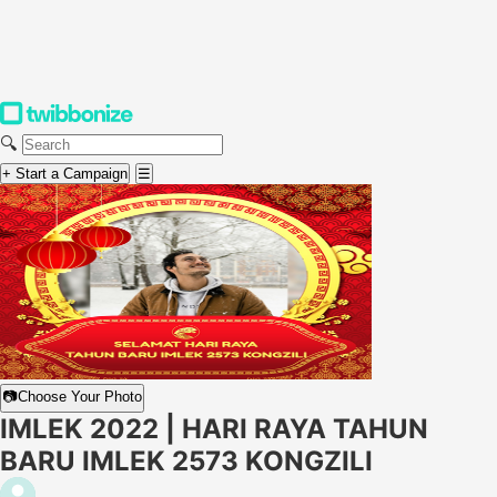
🔍
+ Start a Campaign
☰
📷
Choose Your Photo
IMLEK 2022 | HARI RAYA TAHUN
BARU IMLEK 2573 KONGZILI